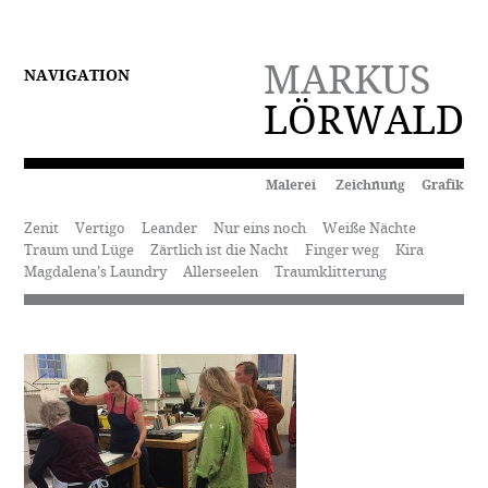
MARKUS
NAVIGATION
LÖRWALD
Malerei Zeichnung Grafik
Zenit
Vertigo
Leander
Nur eins noch
Weiße Nächte
Traum und Lüge
Zärtlich ist die Nacht
Finger weg
Kira
Magdalena’s Laundry
Allerseelen
Traumklitterung