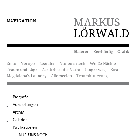
MARKUS
NAVIGATION
LÖRWALD
Malerei Zeichnung Grafik
Zenit
Vertigo
Leander
Nur eins noch
Weiße Nächte
Traum und Lüge
Zärtlich ist die Nacht
Finger weg
Kira
Magdalena’s Laundry
Allerseelen
Traumklitterung
Biografie
Ausstellungen
Archiv
Galerien
Publikationen
NUR EINS NOCH