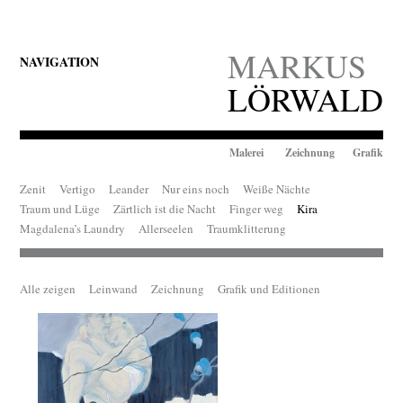
MARKUS
NAVIGATION
LÖRWALD
Malerei Zeichnung Grafik
Zenit
Vertigo
Leander
Nur eins noch
Weiße Nächte
Traum und Lüge
Zärtlich ist die Nacht
Finger weg
Kira
Magdalena’s Laundry
Allerseelen
Traumklitterung
Alle zeigen
Leinwand
Zeichnung
Grafik und Editionen