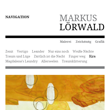
MARKUS
NAVIGATION
LÖRWALD
Malerei Zeichnung Grafik
Zenit
Vertigo
Leander
Nur eins noch
Weiße Nächte
Traum und Lüge
Zärtlich ist die Nacht
Finger weg
Kira
Magdalena’s Laundry
Allerseelen
Traumklitterung