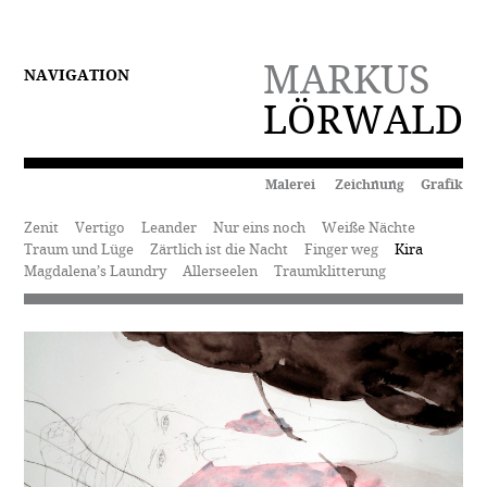
MARKUS
NAVIGATION
LÖRWALD
Malerei Zeichnung Grafik
Zenit
Vertigo
Leander
Nur eins noch
Weiße Nächte
Traum und Lüge
Zärtlich ist die Nacht
Finger weg
Kira
Magdalena’s Laundry
Allerseelen
Traumklitterung