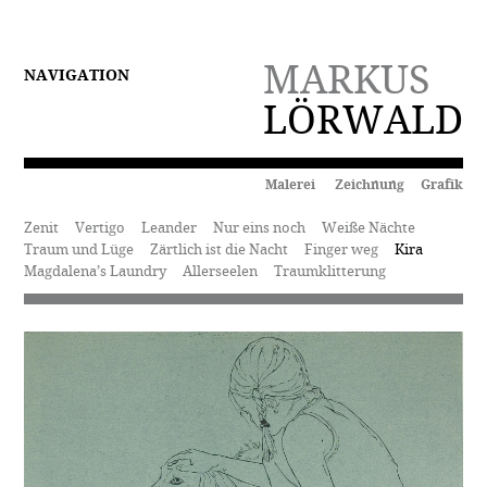
MARKUS
NAVIGATION
LÖRWALD
Malerei Zeichnung Grafik
Zenit
Vertigo
Leander
Nur eins noch
Weiße Nächte
Traum und Lüge
Zärtlich ist die Nacht
Finger weg
Kira
Magdalena’s Laundry
Allerseelen
Traumklitterung