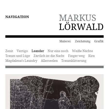
MARKUS
NAVIGATION
LÖRWALD
Malerei Zeichnung Grafik
Zenit
Vertigo
Leander
Nur eins noch
Weiße Nächte
Traum und Lüge
Zärtlich ist die Nacht
Finger weg
Kira
Magdalena’s Laundry
Allerseelen
Traumklitterung