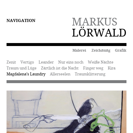
MARKUS
NAVIGATION
LÖRWALD
Malerei Zeichnung Grafik
Zenit
Vertigo
Leander
Nur eins noch
Weiße Nächte
Traum und Lüge
Zärtlich ist die Nacht
Finger weg
Kira
Magdalena’s Laundry
Allerseelen
Traumklitterung