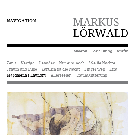
MARKUS
NAVIGATION
LÖRWALD
Malerei Zeichnung Grafik
Zenit
Vertigo
Leander
Nur eins noch
Weiße Nächte
Traum und Lüge
Zärtlich ist die Nacht
Finger weg
Kira
Magdalena’s Laundry
Allerseelen
Traumklitterung