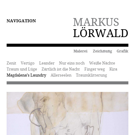
MARKUS
NAVIGATION
LÖRWALD
Malerei Zeichnung Grafik
Zenit
Vertigo
Leander
Nur eins noch
Weiße Nächte
Traum und Lüge
Zärtlich ist die Nacht
Finger weg
Kira
Magdalena’s Laundry
Allerseelen
Traumklitterung