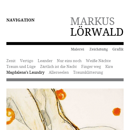
MARKUS
NAVIGATION
LÖRWALD
Malerei Zeichnung Grafik
Zenit
Vertigo
Leander
Nur eins noch
Weiße Nächte
Traum und Lüge
Zärtlich ist die Nacht
Finger weg
Kira
Magdalena’s Laundry
Allerseelen
Traumklitterung