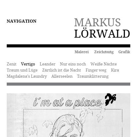
MARKUS
NAVIGATION
LÖRWALD
Malerei Zeichnung Grafik
Zenit
Vertigo
Leander
Nur eins noch
Weiße Nächte
Traum und Lüge
Zärtlich ist die Nacht
Finger weg
Kira
Magdalena’s Laundry
Allerseelen
Traumklitterung