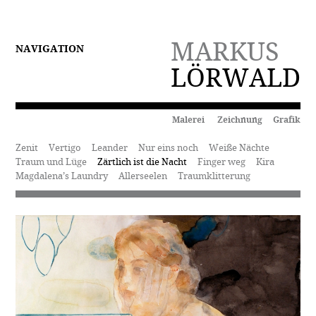
MARKUS
NAVIGATION
LÖRWALD
Malerei Zeichnung Grafik
Zenit
Vertigo
Leander
Nur eins noch
Weiße Nächte
Traum und Lüge
Zärtlich ist die Nacht
Finger weg
Kira
Magdalena’s Laundry
Allerseelen
Traumklitterung