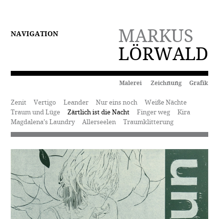
MARKUS
NAVIGATION
LÖRWALD
Malerei Zeichnung Grafik
Zenit
Vertigo
Leander
Nur eins noch
Weiße Nächte
Traum und Lüge
Zärtlich ist die Nacht
Finger weg
Kira
Magdalena’s Laundry
Allerseelen
Traumklitterung