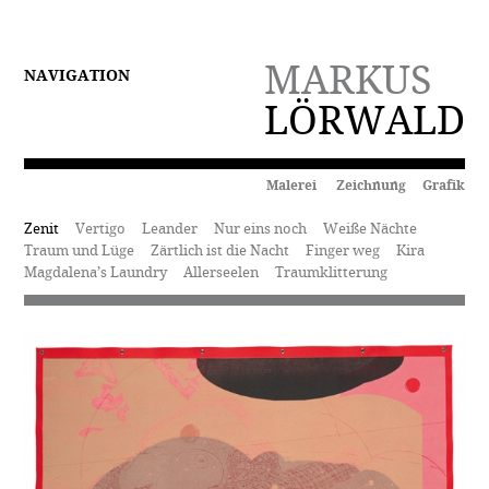
MARKUS
NAVIGATION
LÖRWALD
Malerei Zeichnung Grafik
Zenit
Vertigo
Leander
Nur eins noch
Weiße Nächte
Traum und Lüge
Zärtlich ist die Nacht
Finger weg
Kira
Magdalena’s Laundry
Allerseelen
Traumklitterung