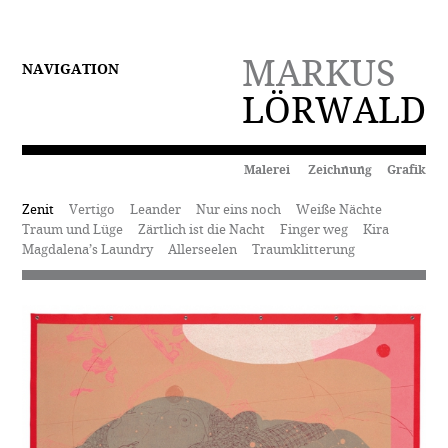
MARKUS
NAVIGATION
LÖRWALD
Malerei Zeichnung Grafik
Zenit
Vertigo
Leander
Nur eins noch
Weiße Nächte
Traum und Lüge
Zärtlich ist die Nacht
Finger weg
Kira
Magdalena’s Laundry
Allerseelen
Traumklitterung